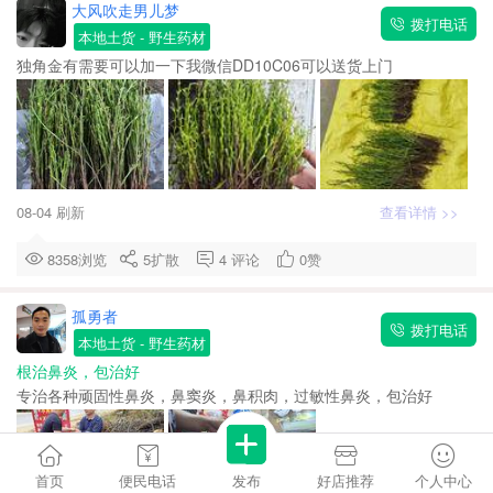
大风吹走男儿梦
拨打电话
本地土货
- 野生药材
独角金有需要可以加一下我微信DD10C06可以送货上门
08-04 刷新
查看详情 >>
8358浏览
5
扩散
4
评论
0
赞
孤勇者
拨打电话
本地土货
- 野生药材
根治鼻炎，包治好
专治各种顽固性鼻炎，鼻窦炎，鼻积肉，过敏性鼻炎，包治好
首页
便民电话
发布
好店推荐
个人中心