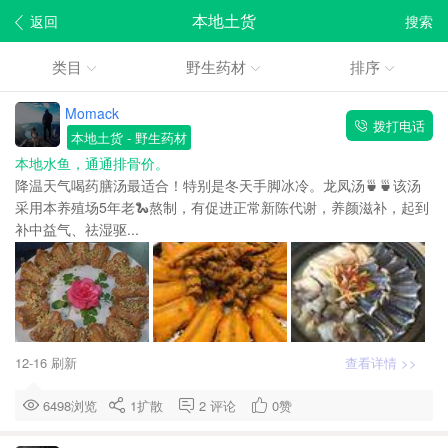
本地土货
返回
搜索
类目
野生药材
排序
Momack
拨打电话
本地土货
- 野生药材
本地水鱼，通通排骨价。
降温天气喝药膳汤最适合！特别是冬天手脚冰冷。龙凤汤🍵🍵该汤
采用本养殖场5年老🐍熬制，有促进正常新陈代谢，养颜滋补，起到
补中益气、祛湿驱...
12-16 刷新
查看详情 >>
6498浏览
1
扩散
2
评论
0
赞