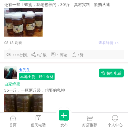
还有一些土蜂蜜，我老爸养的，30/斤，真材实料，欲购从速
08-18 刷新
查看详情 >>
7772浏览
2
扩散
1
评论
1
赞
玉先生
拨打电话
本地土货
- 野生食材
自家蜂蜜
35一斤，一瓶两斤装，想要的私聊
首页
便民电话
发布
好店推荐
个人中心