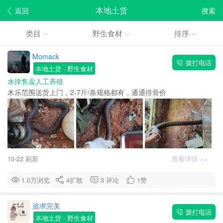
本地土货
返回
搜索
类目
野生食材
排序
Momack
拨打电话
本地土货
- 野生食材
水律售卖人工养殖
木乐范围送货上门，2-7斤/条规格都有，通通排骨价
10-22 刷新
查看详情 >>
1.0万浏览
4
扩散
3
评论
1
赞
追求完美
拨打电话
本地土货
- 野生食材