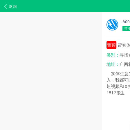
返回
A0
寻
置顶
帮实体
类别：
寻找
地址：
广西
实体生意的
入，我都可
短视频和直播
1812陈生