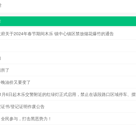
2
荐
府关于2024年春节期间木乐 镇中心镇区禁放烟花爆竹的通告
知
厕所了
今晚油价又要变了
11月6日起木乐交警附近的红绿灯正式启用，禁止在该段路口区域停车、摆
证书/登记证明作废公告
】全民参与，打击黑恶势力！