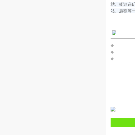
站、杨迪选
站、鹿额等
◆
◆
◆