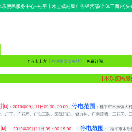
木乐便民服务中心--桂平市木圭镇桂民广告经营部(个体工商户)头
↑点击上方
【木便民服服务站】
免费订阅
【木乐便民服务站
时间
停电范围
：2019年09月11日09:30- 20:00，
：
桂平市木乐镇大
片、广丁、广花坪、广仁三队、医院门口、健力神、广南莲塘、三花冈、
。
时间
停电范围
：
2019年09月11日 09：00-
19:00
，
：
桂平市木乐