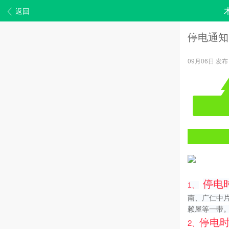
返回
停电通知
09月06日 发布
停电
1、
南、广仁中
赖屋等一带
停电
2、