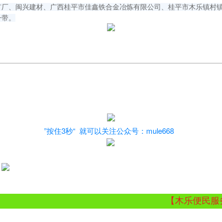
矿厂、闽兴建材、广西桂平市佳鑫铁合金冶炼有限公司、桂平市木乐镇村
一带。
”按住3秒“
就可以关注公众号：
mule668
【木乐便民服务站