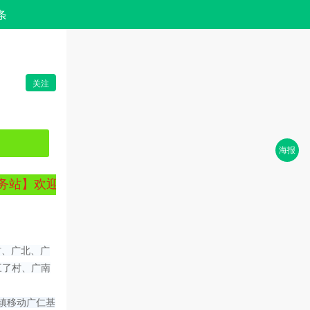
条
关注
海报
】欢迎您！
村、广北、广
三了村、广南
镇移动广仁基