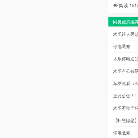
阅读 151
同类信息推
木乐镇人民政
停电通知
木乐停电通
木乐有公共
车友速看→
重要公告！
木乐不动产权
【扫黑除恶
停电通知